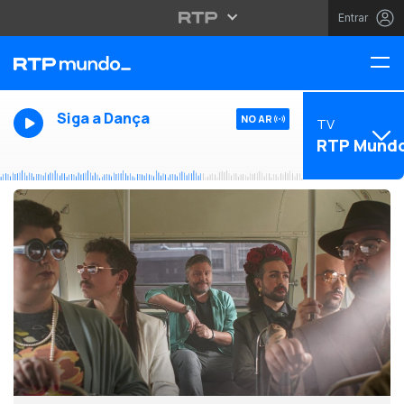
Entrar
Siga a Dança
NO AR
TV
RTP Mund