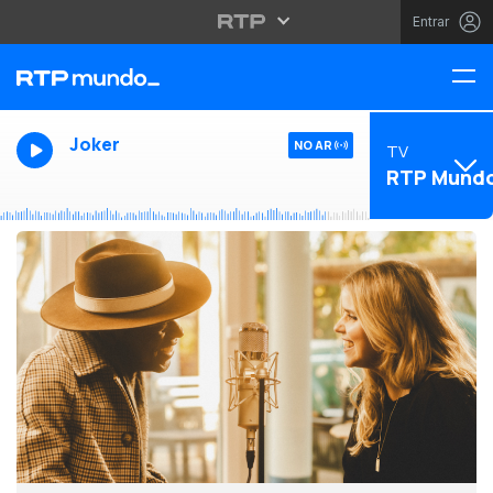
Entrar
Joker
NO AR
TV
RTP Mund