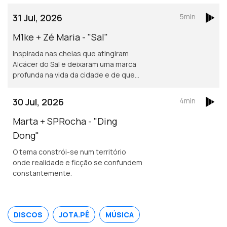
31 Jul, 2026
5min
M1ke + Zé Maria - "Sal"
Inspirada nas cheias que atingiram
Alcácer do Sal e deixaram uma marca
profunda na vida da cidade e de quem
nela vive.
30 Jul, 2026
4min
Marta + SPRocha - "Ding
Dong"
O tema constrói-se num território
onde realidade e ficção se confundem
constantemente.
DISCOS
JOTA.PÊ
MÚSICA