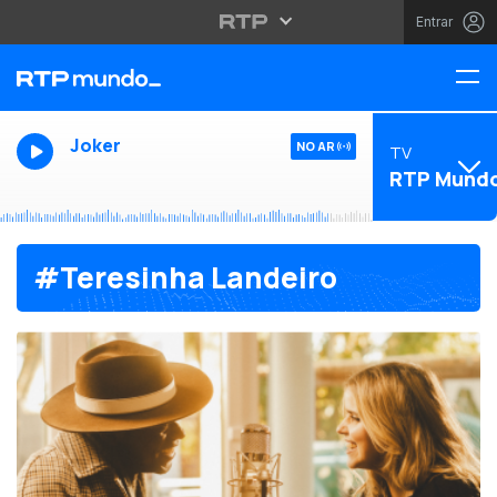
Entrar
Joker
NO AR
TV
RTP Mund
#Teresinha Landeiro