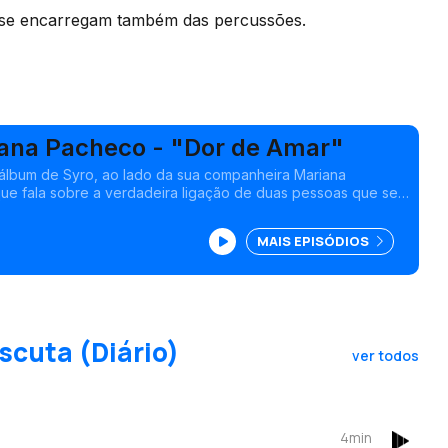
e se encarregam também das percussões.
iana Pacheco - "Dor de Amar"
álbum de Syro, ao lado da sua companheira Mariana
e fala sobre a verdadeira ligação de duas pessoas que se
a por desvendar que essa conexão não é suficiente.
MAIS EPISÓDIOS
scuta (Diário)
ver todos
4min