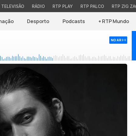
TELEVISÃO
RÁDIO
RTP PLAY
RTP PALCO
RTP ZIG ZA
mação
Desporto
Podcasts
+ RTP Mundo
NO AR