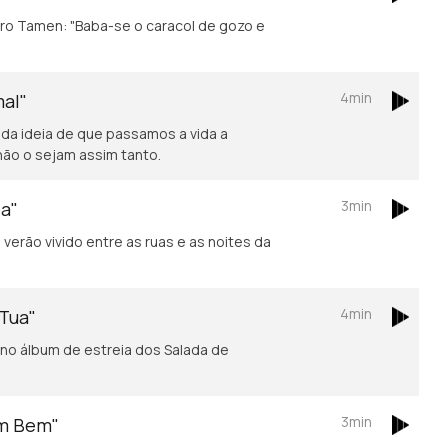
4min
mal"
 da ideia de que passamos a vida a
não o sejam assim tanto.
3min
oa"
verão vivido entre as ruas e as noites da
4min
 Tua"
no álbum de estreia dos Salada de
3min
em Bem"