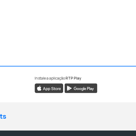
Instale a aplicação
RTP Play
ts