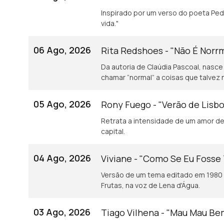
Inspirado por um verso do poeta Pedro Tamen: "Baba-se o caracol de gozo e
vida."
06 Ago, 2026
Rita Redshoes - "Não É Norr
Da autoria de Claúdia Pascoal, nasce
chamar “normal” a coisas que talvez 
05 Ago, 2026
Rony Fuego - "Verão de Lisb
Retrata a intensidade de um amor de 
capital.
04 Ago, 2026
Viviane - "Como Se Eu Fosse
Versão de um tema editado em 1980 
Frutas, na voz de Lena d'Água.
03 Ago, 2026
Tiago Vilhena - "Mau Mau B