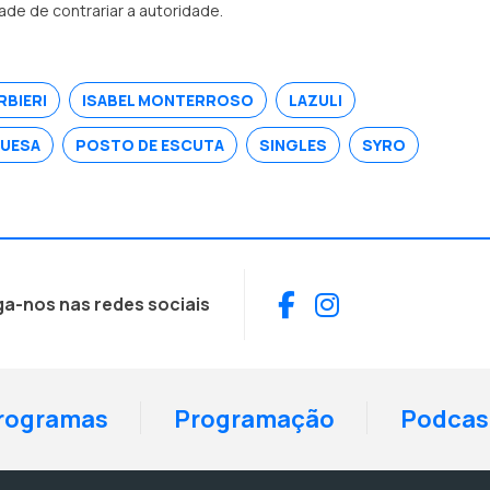
de de contrariar a autoridade.
BIERI
ISABEL MONTERROSO
LAZULI
UESA
POSTO DE ESCUTA
SINGLES
SYRO
Facebook
Instagram
ga-nos nas redes sociais
rogramas
Programação
Podcas