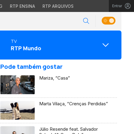
G
RTP ENSINA
RTP ARQUIVOS
Entrar
TV
RTP Mundo
Pode também gostar
Mariza, “Casa”
Marta Vilaça, “Crenças Perdidas”
Júlio Resende feat. Salvador