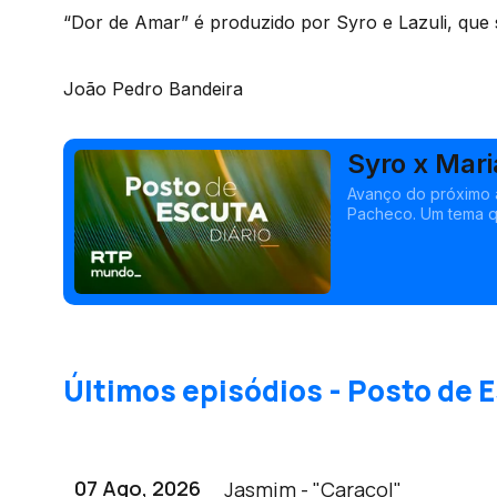
“Dor de Amar” é produzido por Syro e Lazuli, qu
João Pedro Bandeira
Syro x Mar
Avanço do próximo 
Pacheco. Um tema qu
amam, mas que acab
Últimos episódios - Posto de E
07 Ago, 2026
Jasmim - "Caracol"