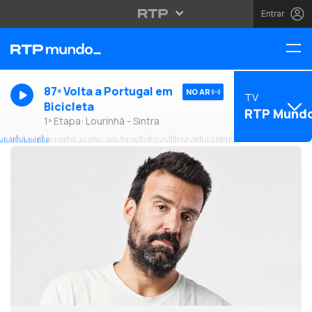
Entrar
87ª Volta a Portugal em
NO AR
TV
Bicicleta
RTP Mund
1ª Etapa: Lourinhã - Sintra