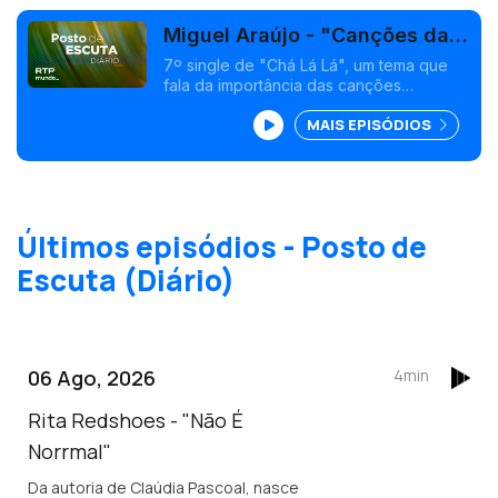
Miguel Araújo - "Canções da
Rádio"
7º single de "Chá Lá Lá", um tema que
fala da importância das canções
românticas na nossa história afetiva, com
MAIS EPISÓDIOS
as participações de Tim, Rui Reininho e
Rui Pregal da Cunha.
Últimos episódios - Posto de
Escuta (Diário)
06 Ago, 2026
4min
Rita Redshoes - "Não É
Norrmal"
Da autoria de Claúdia Pascoal, nasce