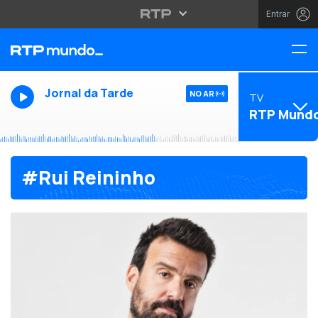
Entrar
Jornal da Tarde
NO AR
TV
RTP Mund
#Rui Reininho