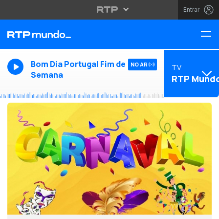
Entrar
Bom Dia Portugal Fim de
NO AR
TV
Semana
RTP Mund