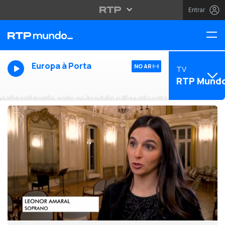
Entrar
Europa à Porta
NO AR
TV
RTP Mund