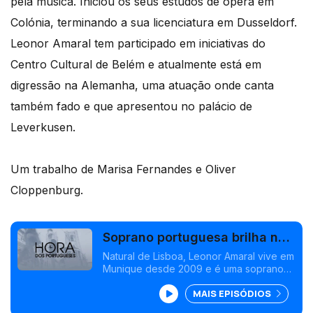
pela música. Iniciou os seus estudos de ópera em
Colónia, terminando a sua licenciatura em Dusseldorf.
Leonor Amaral tem participado em iniciativas do
Centro Cultural de Belém e atualmente está em
digressão na Alemanha, uma atuação onde canta
também fado e que apresentou no palácio de
Leverkusen.
Um trabalho de Marisa Fernandes e Oliver
Cloppenburg.
Soprano portuguesa brilha na
Alemanha
Natural de Lisboa, Leonor Amaral vive em
Munique desde 2009 e é uma soprano
portuguesa conhecida pela sua
MAIS EPISÓDIOS
versatilidade. A jovem artista formou-se
em gestão mas a sua paixão pelo canto