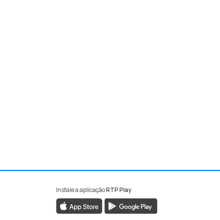
Instale a aplicação
RTP Play