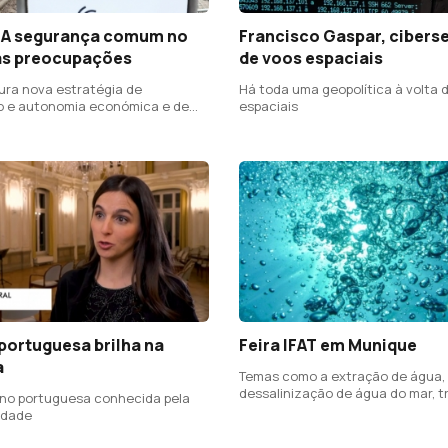
 A segurança comum no
Francisco Gaspar, cibers
as preocupações
de voos espaciais
ura nova estratégia de
Há toda uma geopolítica à volta 
o e autonomia económica e de
espaciais
portuguesa brilha na
Feira IFAT em Munique
a
Temas como a extração de água,
dessalinização de água do mar, 
no portuguesa conhecida pela
de água e de águas residuais
lidade