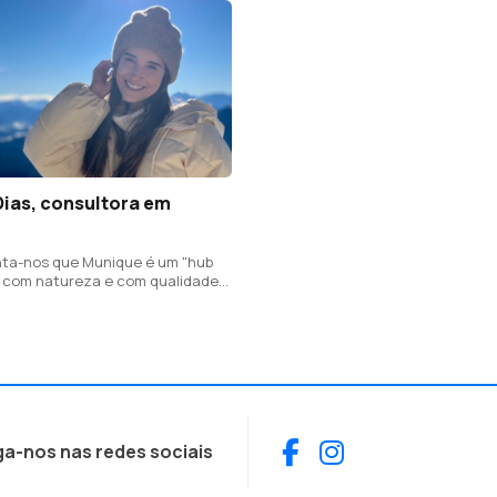
Dias, consultora em
ta-nos que Munique é um "hub
 com natureza e com qualidade
 se nota que a população está a
r, sendo que o sul da Alemanha é
ticam os melhores salários
Facebook
Instagram
ga-nos nas redes sociais