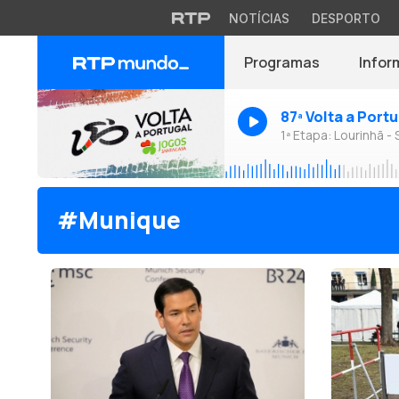
NOTÍCIAS
DESPORTO
Programas
Infor
87ª Volta a Port
1ª Etapa: Lourinhã - 
#Munique