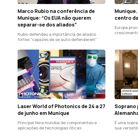
Marco Rubio na conferência de
Munique.
Munique: “Os EUA não querem
centro d
separar-se dos aliados”
Europa proc
cresciment
Rubio defendeu a importância de aliados
defesa
fortes "capazes de se auto-defenderem"
Laser World of Photonics de 24 a 27
Soprano 
de junho em Munique
Alemanh
Principal feira mundial de componentes e
É uma sopra
aplicações de tecnologias óticas
sua versati