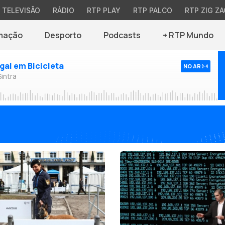
TELEVISÃO
RÁDIO
RTP PLAY
RTP PALCO
RTP ZIG ZA
mação
Desporto
Podcasts
+ RTP Mundo
ugal em Bicicleta
NO AR
Sintra