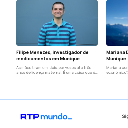
Filipe Menezes, investigador de
Mariana 
medicamentos em Munique
Munique
As mães tiram um, dois, por vezes até três
Mariana con
anos de licença maternal. É uma coisa que é
económico",
bastante promovida aqui
de vida e já
rejuvenesce
onde se pra
Si