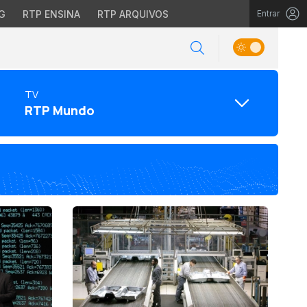
G
RTP ENSINA
RTP ARQUIVOS
Entrar
TV
RTP Mundo