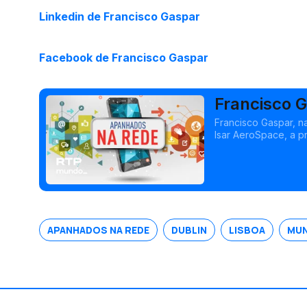
Linkedin de Francisco Gaspar
Facebook de Francisco Gaspar
Francisco 
Francisco Gaspar, n
Isar AeroSpace, a p
foguete orbital da 
APANHADOS NA REDE
DUBLIN
LISBOA
MUN