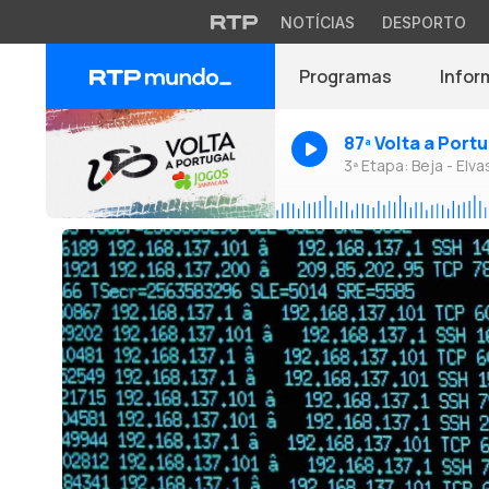
NOTÍCIAS
DESPORTO
Programas
Infor
87ª Volta a Port
3ª Etapa: Beja - Elva