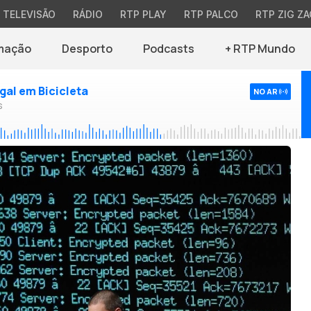
TELEVISÃO
RÁDIO
RTP PLAY
RTP PALCO
RTP ZIG ZA
mação
Desporto
Podcasts
+ RTP Mundo
ugal em Bicicleta
NO AR
s