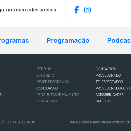
Facebook
Instagram
ga-nos nas redes sociais
rogramas
Programação
Podcas
RTP PLAY
CONTACTOS
EM DIRETO
PROVEDORA DO
REVER PROGRAMAS
TELESPECTADOR
CONCURSOS
PROVEDORA DO OUVI
S
PERGUNTAS FREQUENTES
ACESSIBILIDADES
CONTACTOS
SATÉLITES
IÇÕES
PUBLICIDADE
© RTP, Rádio e Televisão de Portugal 2
|