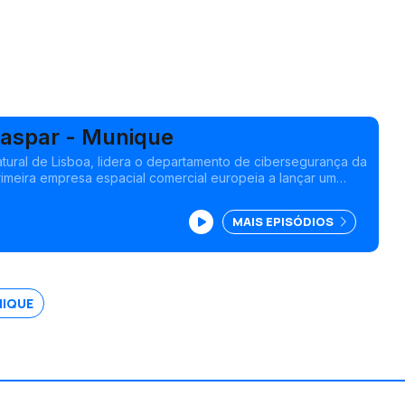
Gaspar - Munique
atural de Lisboa, lidera o departamento de cibersegurança da
rimeira empresa espacial comercial europeia a lançar um
Europa continental. Vive em Munique desde 2019
MAIS EPISÓDIOS
IQUE