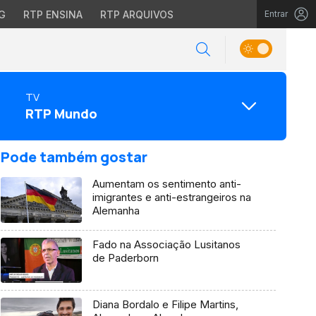
G
RTP ENSINA
RTP ARQUIVOS
Entrar
TV
RTP Mundo
Pode também gostar
Aumentam os sentimento anti-
imigrantes e anti-estrangeiros na
Alemanha
Fado na Associação Lusitanos
de Paderborn
Diana Bordalo e Filipe Martins,