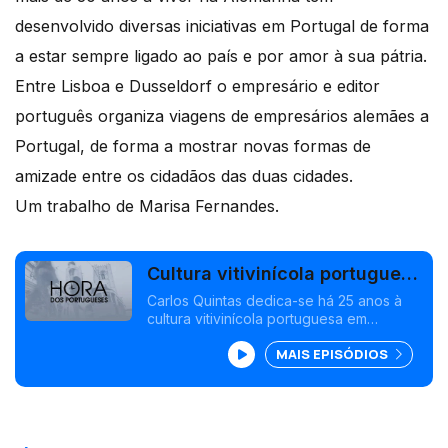
desenvolvido diversas iniciativas em Portugal de forma
a estar sempre ligado ao país e por amor à sua pátria.
Entre Lisboa e Dusseldorf o empresário e editor
português organiza viagens de empresários alemães a
Portugal, de forma a mostrar novas formas de
amizade entre os cidadãos das duas cidades.
Um trabalho de Marisa Fernandes.
Cultura vitivinícola portuguesa
em Dusseldorf
Carlos Quintas dedica-se há 25 anos à
cultura vitivinícola portuguesa em
Dusseldorf.<br /> Ao longo de mais de
MAIS EPISÓDIOS
30 anos a viver na Alemanha tem
desenvolvido diversas iniciativas em
Portugal de forma a estar sempre ligado
ao país e por amor à sua pátria.