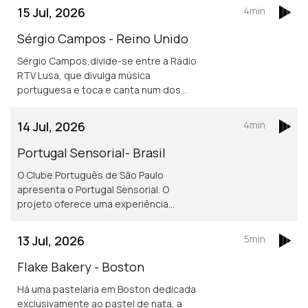
jornalismo desportivo, nos países da
15 Jul, 2026
4min
lusofonia.
Sérgio Campos - Reino Unido
Sérgio Campos,divide-se entre a Rádio
RTV Lusa, que divulga música
portuguesa e toca e canta num dos
mais conhecidos restaurantes
portugueses em Londres.
14 Jul, 2026
4min
Portugal Sensorial- Brasil
O Clube Português de São Paulo
apresenta o Portugal Sensorial. O
projeto oferece uma experiência
imersiva completa, combinando
exposição histórica, alta gastronomia
13 Jul, 2026
5min
e um show audiovisual tecnológico.
Flake Bakery - Boston
Há uma pastelaria em Boston dedicada
exclusivamente ao pastel de nata, a