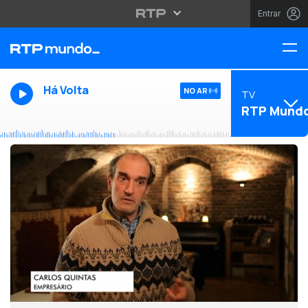
Entrar
Há Volta
NO AR
TV
RTP Mund