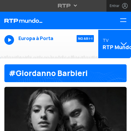
Entrar
Europa à Porta
NO AR
TV
RTP Mund
#Giordanno Barbieri