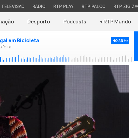
TELEVISÃO
RÁDIO
RTP PLAY
RTP PALCO
RTP ZIG ZA
mação
Desporto
Podcasts
+ RTP Mundo
ugal em Bicicleta
NO AR
ufeira