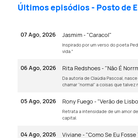
Últimos episódios - Posto de E
07 Ago, 2026
Jasmim - "Caracol"
Inspirado por um verso do poeta Pedro Tamen: "Baba-se o caracol de gozo e
vida."
06 Ago, 2026
Rita Redshoes - "Não É Norr
Da autoria de Claúdia Pascoal, nasce
chamar “normal” a coisas que talvez 
05 Ago, 2026
Rony Fuego - "Verão de Lisb
Retrata a intensidade de um amor de 
capital.
04 Ago, 2026
Viviane - "Como Se Eu Fosse