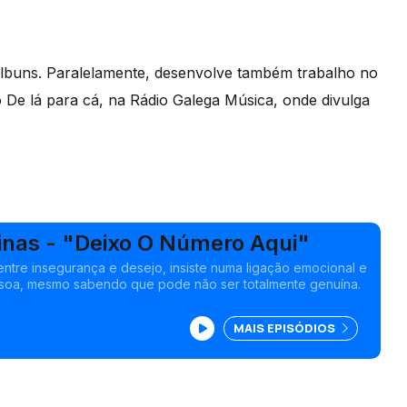
 álbuns. Paralelamente, desenvolve também trabalho no
o De lá para cá, na Rádio Galega Música, onde divulga
inas - "Deixo O Número Aqui"
ntre insegurança e desejo, insiste numa ligação emocional e
ssoa, mesmo sabendo que pode não ser totalmente genuína.
MAIS EPISÓDIOS