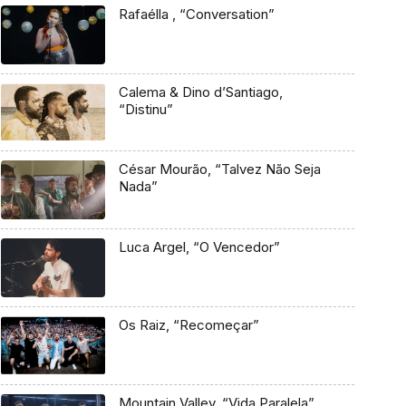
Rafaélla , “Conversation”
Calema & Dino d’Santiago,
“Distinu”
César Mourão, “Talvez Não Seja
Nada”
Luca Argel, “O Vencedor”
Os Raiz, “Recomeçar”
Mountain Valley, “Vida Paralela”