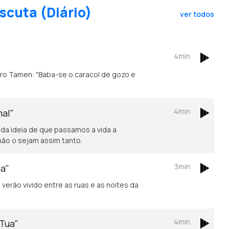
scuta (Diário)
ver todos
4min
4min
mal"
 da ideia de que passamos a vida a
não o sejam assim tanto.
3min
oa"
verão vivido entre as ruas e as noites da
4min
 Tua"