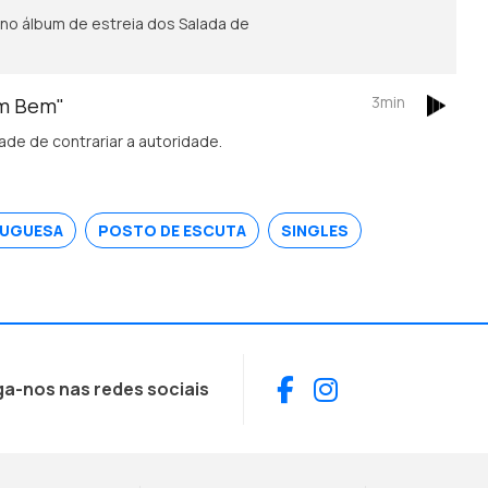
no álbum de estreia dos Salada de
3min
em Bem"
de de contrariar a autoridade.
TUGUESA
POSTO DE ESCUTA
SINGLES
Facebook
Instagram
ga-nos nas redes sociais