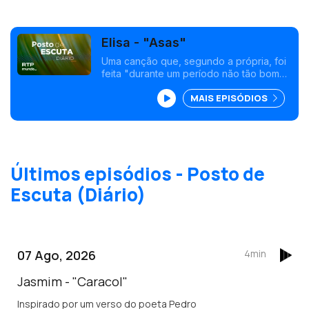
Elisa - "Asas"
Uma canção que, segundo a própria, foi
feita "durante um período não tão bom
da sua vida, em que se ‘agarrou’ a
MAIS EPISÓDIOS
músicas pop felizes para contrariar a
vontade de querer ficar triste."<br />
Últimos episódios - Posto de
Escuta (Diário)
07 Ago, 2026
4min
Jasmim - "Caracol"
Inspirado por um verso do poeta Pedro