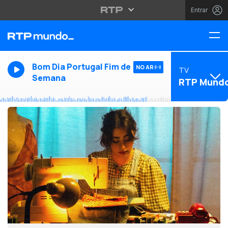
Entrar
Bom Dia Portugal Fim de
NO AR
TV
Semana
RTP Mund