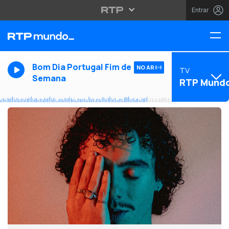
Entrar
Bom Dia Portugal Fim de
NO AR
TV
Semana
RTP Mund