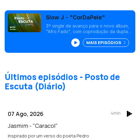
Slow J - "CorDaPele"
3º single de avanço para o novo álbum,
"Afro Fado", com coprodução da dupla
Goias, formada pelos irmãos gémeos
MAIS EPISÓDIOS
Henrique e António Carvalhal, e com a
participação de João Caetano
(percussão e violino). <br />
Últimos episódios - Posto de
Escuta (Diário)
07 Ago, 2026
4min
Jasmim - "Caracol"
Inspirado por um verso do poeta Pedro