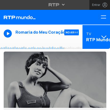
Entrar
Romaria do Meu Coração
NO AR
TV
RTP Mund