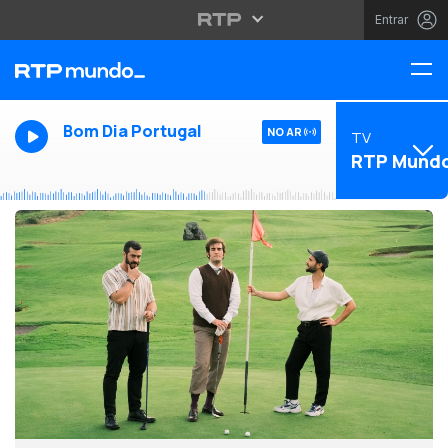
Entrar
Bom Dia Portugal
NO AR
TV
RTP Mund