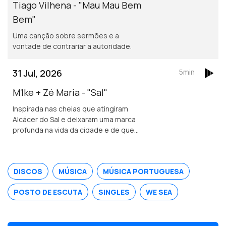
Tiago Vilhena - "Mau Mau Bem
Bem"
Uma canção sobre sermões e a
vontade de contrariar a autoridade.
31 Jul, 2026
5min
M1ke + Zé Maria - "Sal"
Inspirada nas cheias que atingiram
Alcácer do Sal e deixaram uma marca
profunda na vida da cidade e de quem
nela vive.
DISCOS
MÚSICA
MÚSICA PORTUGUESA
POSTO DE ESCUTA
SINGLES
WE SEA