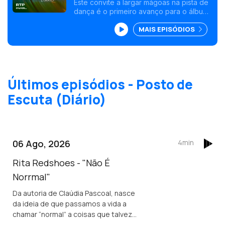
Este convite a largar mágoas na pista de
dança é o primeiro avanço para o álbum
"O Melhor do Clube Miragens" a editar
MAIS EPISÓDIOS
em Maio.
Últimos episódios - Posto de
Escuta (Diário)
06 Ago, 2026
4min
Rita Redshoes - "Não É
Norrmal"
Da autoria de Claúdia Pascoal, nasce
da ideia de que passamos a vida a
chamar “normal” a coisas que talvez
não o sejam assim tanto.