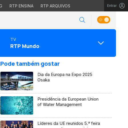
G
RTP ENSINA
RTP ARQUIVOS
Entrar
TV
RTP Mundo
Pode também gostar
Dia da Europa na Expo 2025
Osaka
Presidência da European Union
of Water Management
Líderes da UE reunidos 5.ª feira