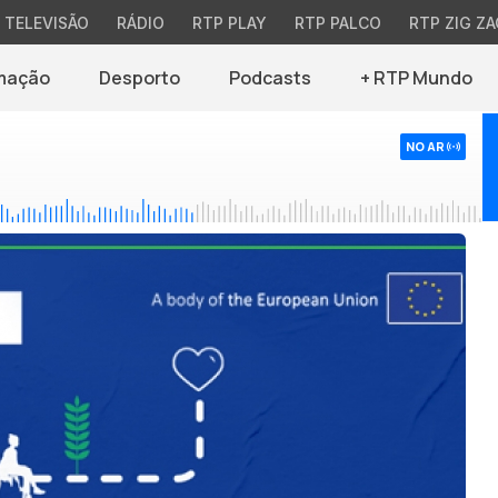
TELEVISÃO
RÁDIO
RTP PLAY
RTP PALCO
RTP ZIG ZA
mação
Desporto
Podcasts
+ RTP Mundo
NO AR