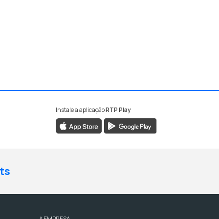
Instale a aplicação
RTP Play
ts
A EMPRESA