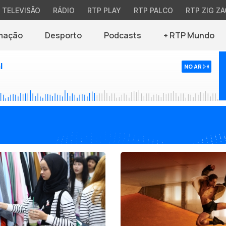
TELEVISÃO
RÁDIO
RTP PLAY
RTP PALCO
RTP ZIG ZA
mação
Desporto
Podcasts
+ RTP Mundo
l
NO AR