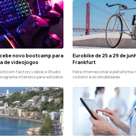
ecebe novo bootcamp para
Eurobike de 25 a 29 de ju
ia de videojogos
Frankfurt
 Unicorn Factory Lisboa e Studio
Feira internacional e plataforma 
 programa intensivo para estúdios
ciclismo e ecomobilidade