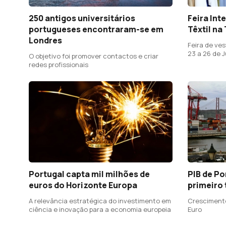
250 antigos universitários
Feira Int
portugueses encontraram-se em
Têxtil na
Londres
Feira de ves
23 a 26 de 
O objetivo foi promover contactos e criar
redes profissionais
Portugal capta mil milhões de
PIB de Po
euros do Horizonte Europa
primeiro 
A relevância estratégica do investimento em
Crescimento
ciência e inovação para a economia europeia
Euro