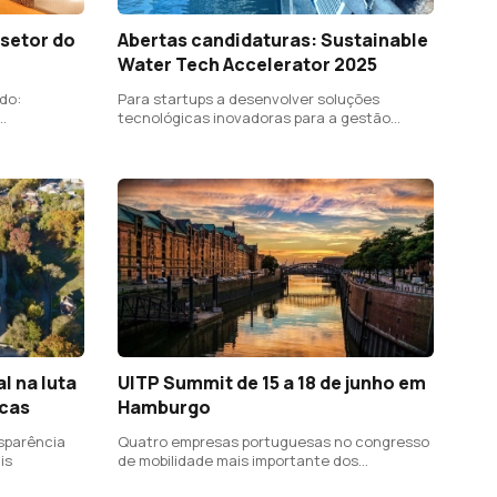
 setor do
Abertas candidaturas: Sustainable
Water Tech Accelerator 2025
do:
Para startups a desenvolver soluções
tecnológicas inovadoras para a gestão
sustentável da água
l na luta
UITP Summit de 15 a 18 de junho em
icas
Hamburgo
sparência
Quatro empresas portuguesas no congresso
is
de mobilidade mais importante dos
transportes públicos