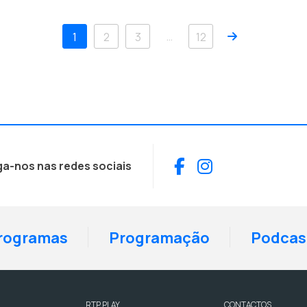
Próximo
…
1
2
3
12
Facebook
Instagram
ga-nos nas redes sociais
rogramas
Programação
Podcas
RTP PLAY
CONTACTOS