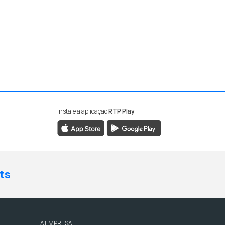
Instale a aplicação
RTP Play
ts
A EMPRESA