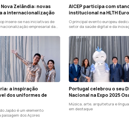
 Nova Zelândia: novas
AICEP participa com stan
a a internacionalização
institucional na HLTH Eur
p insere-se nas iniciativas de
O principal evento europeu dedi
ernacionalização empresarial da
setor da saúde digital e da inova
ICEP
ia: a inspiração
Portugal celebrou o seu D
vel dos uniformes de
Nacional na Expo 2025 Os
Música, arte, arquitetura e língu
em destaque
 do Japão é um elemento
a paisagem dos Açores