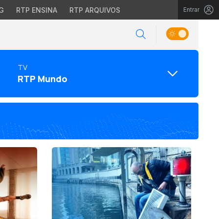
G
RTP ENSINA
RTP ARQUIVOS
Entrar
TV
RTP Mundo