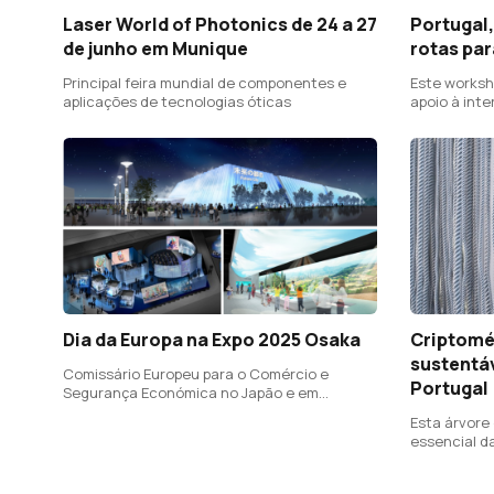
Laser World of Photonics de 24 a 27
Portugal,
de junho em Munique
rotas par
Principal feira mundial de componentes e
Este worksho
aplicações de tecnologias óticas
apoio à int
Academia A
Dia da Europa na Expo 2025 Osaka
Criptomér
sustentá
Comissário Europeu para o Comércio e
Portugal
Segurança Económica no Japão e em
Singapura
Esta árvore
essencial d