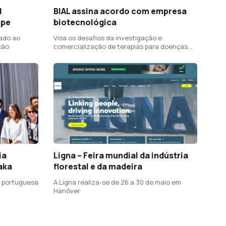
d
BIAL assina acordo com empresa
ope
biotecnológica
cado ao
Visa os desafios da investigação e
ção
comercialização de terapias para doenças
raras
ia
Ligna – Feira mundial da indústria
aka
florestal e da madeira
a portuguesa
A Ligna realiza-se de 26 a 30 de maio em
Hanôver