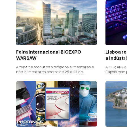
Feira Internacional BIOEXPO
Lisboa r
WARSAW
a indústr
A feira de produtos biológicos alimentares e
AICEP, APVP,
não-alimentares ocorre de 25 a 27 de
Ellipsis com
novembro 2025