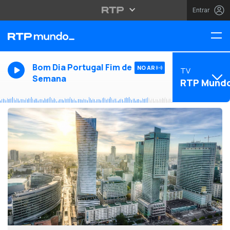
Entrar
Bom Dia Portugal Fim de
NO AR
TV
Semana
RTP Mund