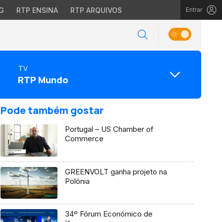
G
RTP ENSINA
RTP ARQUIVOS
Entrar
TV
RTP Mundo
Pode também gostar
Portugal – US Chamber of
Commerce
GREENVOLT ganha projeto na
Polónia
34º Fórum Económico de