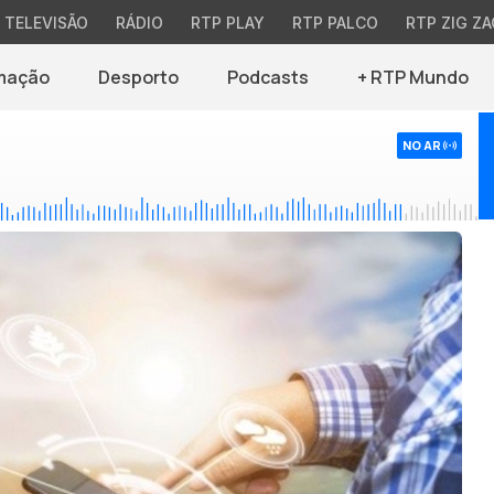
TELEVISÃO
RÁDIO
RTP PLAY
RTP PALCO
RTP ZIG ZA
mação
Desporto
Podcasts
+ RTP Mundo
NO AR