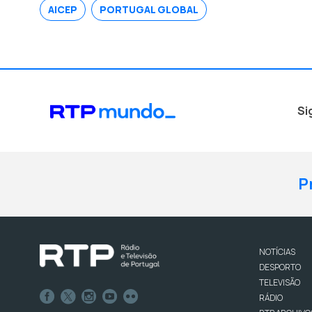
AICEP
PORTUGAL GLOBAL
Si
P
NOTÍCIAS
DESPORTO
TELEVISÃO
RÁDIO