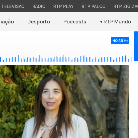
TELEVISÃO
RÁDIO
RTP PLAY
RTP PALCO
RTP ZIG ZA
mação
Desporto
Podcasts
+ RTP Mundo
NO AR