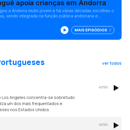
ingué apoia crianças em Andorra
gou a Andorra muito jovem e há várias décadas escolheu o
a, sendo integrada na função pública andorrana e
e agente reguladora de trânsito, durante boa parte do seu
l.<br />
MAIS EPISÓDIOS
 Portugueses
ver todos
4min
e Los Angeles concentra-se sobretudo
caliza um dos mais frequentados e
ueses nos Estados Unidos.
4min