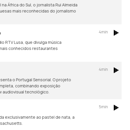
na África do Sul, o jornalista Rui Almeida
guesas mais reconhecidas do jornalismo
4min
o
io RTV Lusa, que divulga música
mais conhecidos restaurantes
4min
enta o Portugal Sensorial. O projeto
ompleta, combinando exposição
w audiovisual tecnológico.
5min
a exclusivamente ao pastel de nata, a
ssachusetts.