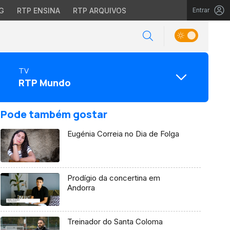
G
RTP ENSINA
RTP ARQUIVOS
Entrar
TV
RTP Mundo
Pode também gostar
Eugénia Correia no Dia de Folga
Prodígio da concertina em
Andorra
Treinador do Santa Coloma