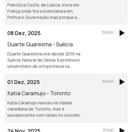
Francisca Costa, de Lisboa, mora em
França onde tira a licenciatura em
Polítca e Governação,mas porque a
Sciences Po obriga fazer um ano no
exterior vive atualmente em Toronto.
08 Dez, 2025
30min
Asilo e migração são áreas de
investigação
Duarte Quaresma - Suécia
Duarte Quaresma vive desde 2016 na
Suécia. Natural de Oeiras é professor
universitário de ortoprotesia na
Universidade de Jonkoping.
Desenvolve um projeto inovador de
01 Dez, 2025
36min
dispositivos para mover cotovelos e
mãos em pessoas que tenham sofrido
Katia Caramujo - Toronto
um AVC.
Katia Caramujo nasceu na cidade
canadiana de Toronto, mas é
lusodescente com raízes no concelho
de Cantanhede. É oficial de justiça no
Tribunal Superior de Ontário e
24 Nov, 2025
31min