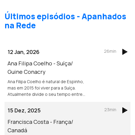
Últimos episódios - Apanhados
na Rede
12 Jan, 2026
26min
Ana Filipa Coelho - Suíça/
Guine Conacry
Ana Filipa Coelho é natural de Espinho,
mas em 2015 foi viver para a Suíça.
Atualmente divide o seu tempo entre
Lausanne e a Guiné Conacry. É médica
dentista e trabalha na ONG de ajuda
15 Dez, 2025
23min
humanitária Misty Ships.
Francisca Costa - França/
Canadá