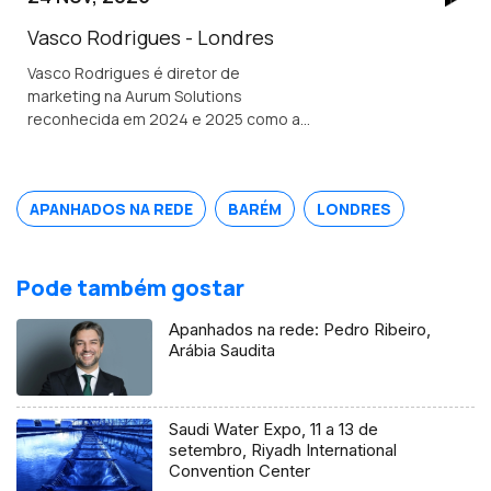
conselheira das comunidades
portuguesas.
Vasco Rodrigues - Londres
Vasco Rodrigues é diretor de
marketing na Aurum Solutions
reconhecida em 2024 e 2025 como a
melhor empresa de tecnologia
financeira do ano no Reino Unido.
Natural de Valpaços é formado em
APANHADOS NA REDE
BARÉM
LONDRES
engenharia e gestão industrial.
Pode também gostar
Apanhados na rede: Pedro Ribeiro,
Arábia Saudita
Saudi Water Expo, 11 a 13 de
setembro, Riyadh International
Convention Center