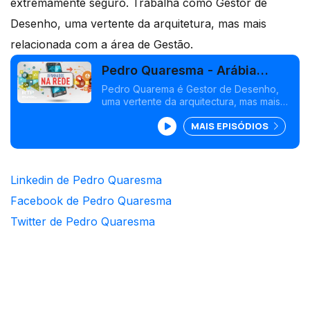
extremamente seguro. Trabalha como Gestor de
Desenho, uma vertente da arquitetura, mas mais
relacionada com a área de Gestão.
Pedro Quaresma - Arábia
Saudita
Pedro Quarema é Gestor de Desenho,
uma vertente da arquitectura, mas mais
relacionada com a área de Gestão. Vive
MAIS EPISÓDIOS
na Arábia Saudita.
Linkedin de Pedro Quaresma
Facebook de Pedro Quaresma
Twitter de Pedro Quaresma