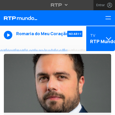
Entrar
Romaria do Meu Coração
NO AR
TV
RTP Mund