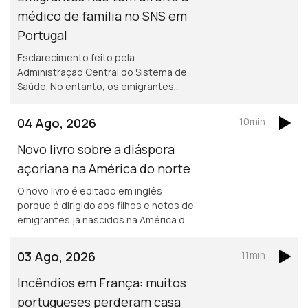
médico de família no SNS em
Portugal
Esclarecimento feito pela
Administração Central do Sistema de
Saúde. No entanto, os emigrantes
podem recorrer ao Serviço Nacional de
Saúde, sem qualquer encargo.
04 Ago, 2026
10min
Novo livro sobre a diáspora
açoriana na América do norte
O novo livro é editado em inglês
porque é dirigido aos filhos e netos de
emigrantes já nascidos na América do
norte. Portuguesa na região de
Bordéus teve de deixar a sua casa
03 Ago, 2026
11min
durante uma semana, por causa dos
incêndios.
Incêndios em França: muitos
portugueses perderam casa