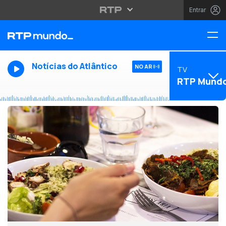
Entrar
Notícias do Atlântico
NO AR
TV
RTP Mund