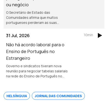
ou negócio
O Secretário de Estado das
Comunidades afirma que muitos
portugueses perderam as suas
propriedades em França, mas acredita
que os seguros vão cobrir os
31 Jul, 2026
10min
prejuizos.
Não há acordo laboral para o
Ensino de Português no
Estrangeiro
Governo e sindicatos tiveram nova
reunião para negociar tabelas salariais
na rede do Ensino de Português no
Estrangeiro, mas ainda não houve
acordo. Encontro Europeu de Jovens
Lusos e Lusófonos na Covilhã.
HELSÍNQUIA
JORNAL DAS COMUNIDADES