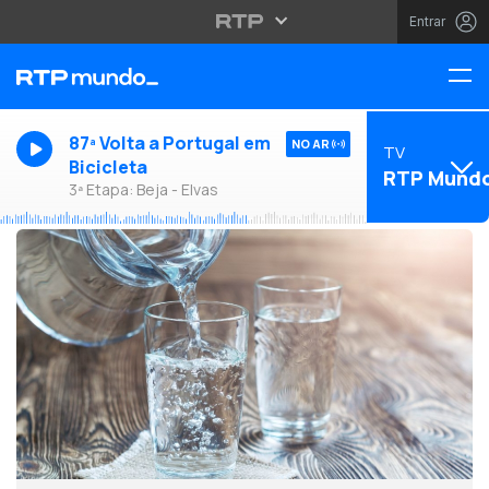
Entrar
87ª Volta a Portugal em
NO AR
TV
Bicicleta
RTP Mund
3ª Etapa: Beja - Elvas