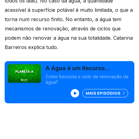
todos os dias). No caso da água, a quantidade
acessível à superfície potável é muito limitada, o que a
torna num recurso finito. No entanto, a água tem
mecanismos de renovação, através de ciclos que
podem não renovar a água na sua totalidade. Catarina
Barreiros explica tudo.
A Água é um Recurso
Renovável?
Como funciona o ciclo de renovação da
água?
MAIS EPISÓDIOS