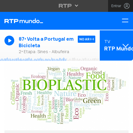
Entrar
87ª Volta a Portugal em
NO AR
TV
Bicicleta
RTP Mund
2ª Etapa: Sines - Albufeira