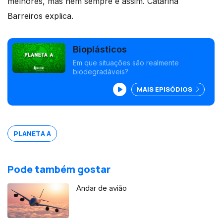
melhores, mas nem sempre é assim. Catarina
Barreiros explica.
Bioplásticos
Em que situações são realmente
biodegradáveis?
MAIS EPISÓDIOS
PLANETA A
Pode também gostar
Andar de avião