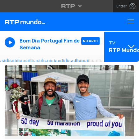
Entrar
Bom Dia Portugal Fim de
NO AR
TV
Semana
RTP Mund