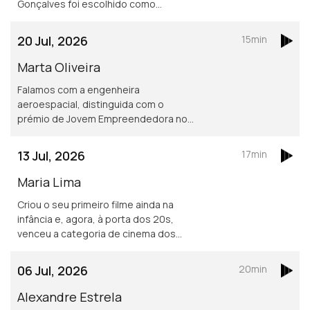
Gonçalves foi escolhido como
vencedor do prémio carreira da edição
inaugural do Prémio Nacional de Banda
20 Jul, 2026
15min
Desenhada.
Marta Oliveira
Falamos com a engenheira
aeroespacial, distinguida com o
prémio de Jovem Empreendedora nos
Prémios Alumni Técnico e prémio
europeu de Inovadora em Ascensão,
13 Jul, 2026
17min
atribuído pelo Conselho Europeu para
a Inovação.
Maria Lima
Criou o seu primeiro filme ainda na
infância e, agora, à porta dos 20s,
venceu a categoria de cinema dos
Novos Talentos FNAC 2026, com a
curta de animação "Corça", baseada
06 Jul, 2026
20min
nos seus anos a viver no Luxemburgo.
Alexandre Estrela