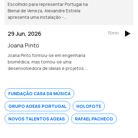
Escolhido para representar Portugal na
Bienal de Veneza, Alexandre Estrela
apresenta uma instalação -
RedSkyFalls - onde criaturas reagem a
atividade sísmica em tempo real.
29 Jun, 2026
15min
Joana Pinto
Joana Pinto formou-se em engenharia
biomédica, mas tornou-se uma
desenvolvedora de ideias e projetos,
e foi distinguida como jovem
empreendedora, nos Prémios Técnico
Alumni. A Gleedot é a sua startup mais
FUNDAÇÃO CASA DA MÚSICA
recente.
GRUPO AGEAS PORTUGAL
HOLOFOTE
NOVOS TALENTOS AGEAS
RAFAEL PACHECO