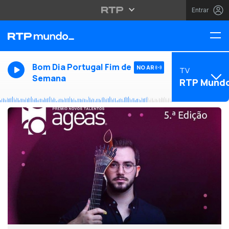
Entrar
Bom Dia Portugal Fim de
NO AR
TV
Semana
RTP Mund