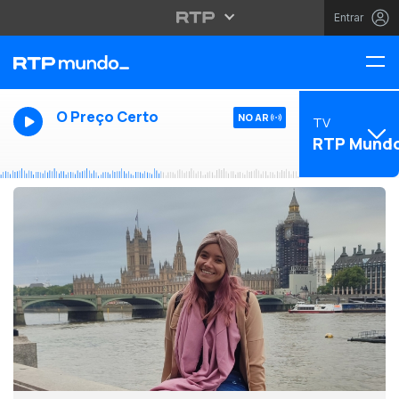
Entrar
O Preço Certo
NO AR
TV
RTP Mund