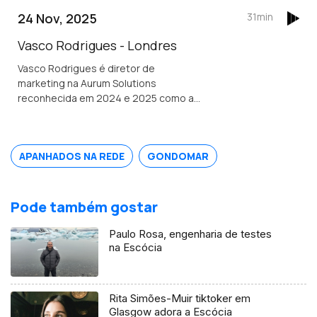
Tribunal Superior de Ontário e
24 Nov, 2025
31min
conselheira das comunidades
portuguesas.
Vasco Rodrigues - Londres
Vasco Rodrigues é diretor de
marketing na Aurum Solutions
reconhecida em 2024 e 2025 como a
melhor empresa de tecnologia
financeira do ano no Reino Unido.
Natural de Valpaços é formado em
APANHADOS NA REDE
GONDOMAR
engenharia e gestão industrial.
Pode também gostar
Paulo Rosa, engenharia de testes
na Escócia
Rita Simões-Muir tiktoker em
Glasgow adora a Escócia