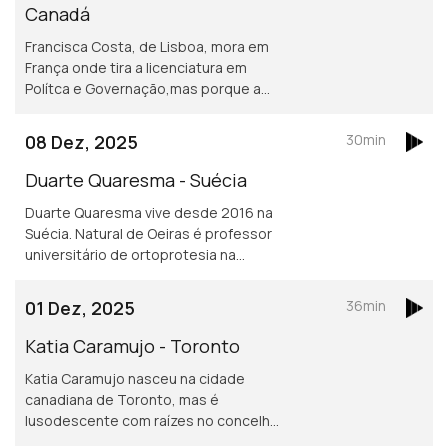
Canadá
Francisca Costa, de Lisboa, mora em
França onde tira a licenciatura em
Polítca e Governação,mas porque a
Sciences Po obriga fazer um ano no
exterior vive atualmente em Toronto.
08 Dez, 2025
30min
Asilo e migração são áreas de
investigação
Duarte Quaresma - Suécia
Duarte Quaresma vive desde 2016 na
Suécia. Natural de Oeiras é professor
universitário de ortoprotesia na
Universidade de Jonkoping.
Desenvolve um projeto inovador de
01 Dez, 2025
36min
dispositivos para mover cotovelos e
mãos em pessoas que tenham sofrido
Katia Caramujo - Toronto
um AVC.
Katia Caramujo nasceu na cidade
canadiana de Toronto, mas é
lusodescente com raízes no concelho
de Cantanhede. É oficial de justiça no