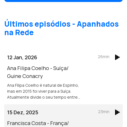
Últimos episódios - Apanhados
na Rede
12 Jan, 2026
26min
Ana Filipa Coelho - Suíça/
Guine Conacry
Ana Filipa Coelho é natural de Espinho,
mas em 2015 foi viver para a Suíça.
Atualmente divide o seu tempo entre
Lausanne e a Guiné Conacry. É médica
dentista e trabalha na ONG de ajuda
15 Dez, 2025
23min
humanitária Misty Ships.
Francisca Costa - França/