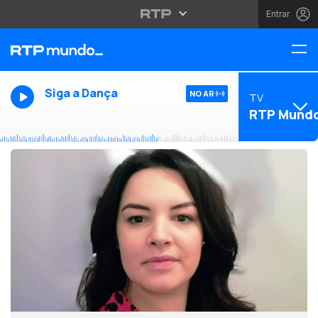
Entrar
Siga a Dança
NO AR
TV
RTP Mund