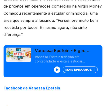
de projetos em operações comerciais na Virgin Money.
Começou recentemente a estudar criminologia, uma
área que sempre a fascinou. “Fui sempre muito bem
recebida por todos. E mesmo agora, não sinto
diferença.”
Vanessa Epstein - Elgin.
Escócia
Vanessa Epstein trabalha em
contabilidade e está a estudar
criminologia.
MAIS EPISÓDIOS
Facebook de Vanessa Epstein