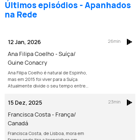
Últimos episódios - Apanhados
na Rede
12 Jan, 2026
26min
Ana Filipa Coelho - Suíça/
Guine Conacry
Ana Filipa Coelho é natural de Espinho,
mas em 2015 foi viver para a Suíça.
Atualmente divide o seu tempo entre
Lausanne e a Guiné Conacry. É médica
dentista e trabalha na ONG de ajuda
15 Dez, 2025
23min
humanitária Misty Ships.
Francisca Costa - França/
Canadá
Francisca Costa, de Lisboa, mora em
França onde tira a licenciatura em