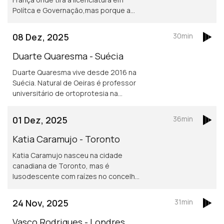
Polítca e Governação,mas porque a
Sciences Po obriga fazer um ano no
exterior vive atualmente em Toronto.
08 Dez, 2025
30min
Asilo e migração são áreas de
investigação
Duarte Quaresma - Suécia
Duarte Quaresma vive desde 2016 na
Suécia. Natural de Oeiras é professor
universitário de ortoprotesia na
Universidade de Jonkoping.
Desenvolve um projeto inovador de
01 Dez, 2025
36min
dispositivos para mover cotovelos e
mãos em pessoas que tenham sofrido
Katia Caramujo - Toronto
um AVC.
Katia Caramujo nasceu na cidade
canadiana de Toronto, mas é
lusodescente com raízes no concelho
de Cantanhede. É oficial de justiça no
Tribunal Superior de Ontário e
24 Nov, 2025
31min
conselheira das comunidades
portuguesas.
Vasco Rodrigues - Londres