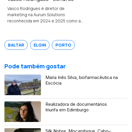
Vasco Rodrigues é diretor de
marketing na Aurum Solutions
reconhecida em 2024 e 2025 como a
melhor empresa de tecnologia
financeira do ano no Reino Unido.
Natural de Valpaços é formado em
BALTAR
ELGIN
PORTO
engenharia e gestão industrial.
Pode também gostar
Maria Inês Silva, biofarmacêutica na
Escócia
Realizadora de documentários
triunfa em Edimburgo
Silk Nobre, Moçambique, Cabo–