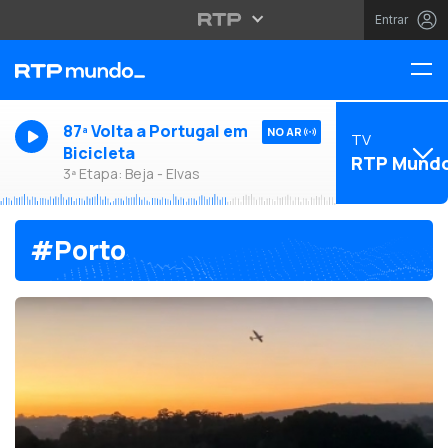
Entrar
87ª Volta a Portugal em
NO AR
TV
Bicicleta
RTP Mund
3ª Etapa: Beja - Elvas
#Porto