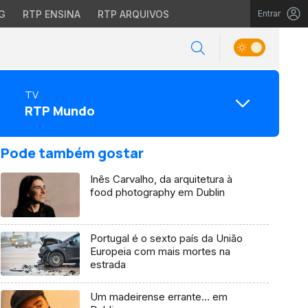
G
RTP ENSINA
RTP ARQUIVOS
Entrar
TV
RTP Mundo
Pode também gostar
Inês Carvalho, da arquitetura à
food photography em Dublin
Portugal é o sexto país da União
Europeia com mais mortes na
estrada
Um madeirense errante… em