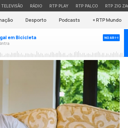
TELEVISÃO
RÁDIO
RTP PLAY
RTP PALCO
RTP ZIG ZA
mação
Desporto
Podcasts
+ RTP Mundo
ugal em Bicicleta
NO AR
Sintra