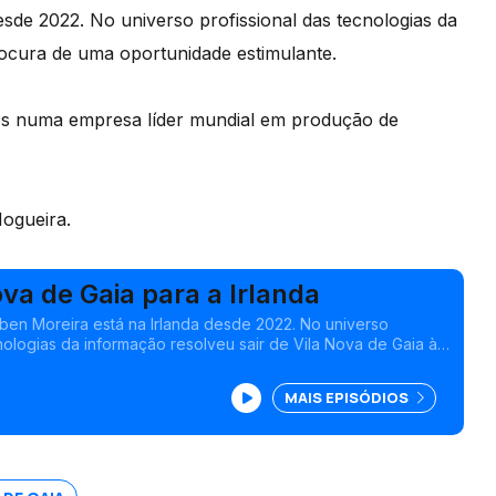
sde 2022. No universo profissional das tecnologias da
rocura de uma oportunidade estimulante.
iços numa empresa líder mundial em produção de
Nogueira.
ova de Gaia para a Irlanda
uben Moreira está na Irlanda desde 2022. No universo
cnologias da informação resolveu sair de Vila Nova de Gaia à
tunidade estimulante.
MAIS EPISÓDIOS