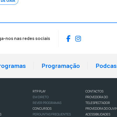
 DE GAIA
Facebook
Instagram
ga-nos nas redes sociais
rogramas
Programação
Podcas
RTP PLAY
CONTACTOS
EM DIRETO
PROVEDORA DO
REVER PROGRAMAS
TELESPECTADOR
CONCURSOS
PROVEDORA DO OUVI
S
PERGUNTAS FREQUENTES
ACESSIBILIDADES