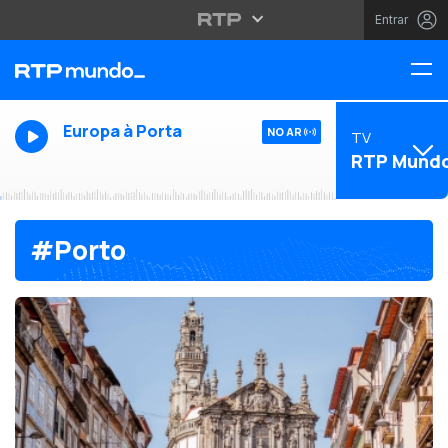
Entrar
Europa à Porta
NO AR
TV
RTP Mund
#Porto