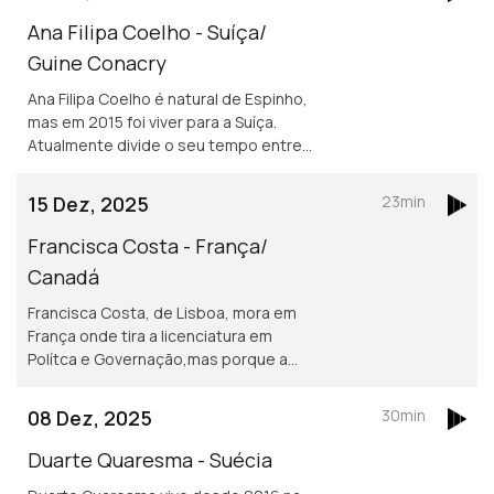
Ana Filipa Coelho - Suíça/
Guine Conacry
Ana Filipa Coelho é natural de Espinho,
mas em 2015 foi viver para a Suíça.
Atualmente divide o seu tempo entre
Lausanne e a Guiné Conacry. É médica
dentista e trabalha na ONG de ajuda
15 Dez, 2025
23min
humanitária Misty Ships.
Francisca Costa - França/
Canadá
Francisca Costa, de Lisboa, mora em
França onde tira a licenciatura em
Polítca e Governação,mas porque a
Sciences Po obriga fazer um ano no
exterior vive atualmente em Toronto.
08 Dez, 2025
30min
Asilo e migração são áreas de
investigação
Duarte Quaresma - Suécia