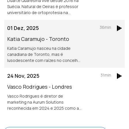
Duarte Quaresma vive desde 2016 na
Suécia. Natural de Oeiras é professor
universitário de ortoprotesia na
Universidade de Jonkoping.
Desenvolve um projeto inovador de
01 Dez, 2025
36min
dispositivos para mover cotovelos e
mãos em pessoas que tenham sofrido
Katia Caramujo - Toronto
um AVC.
Katia Caramujo nasceu na cidade
canadiana de Toronto, mas é
lusodescente com raízes no concelho
de Cantanhede. É oficial de justiça no
Tribunal Superior de Ontário e
24 Nov, 2025
31min
conselheira das comunidades
portuguesas.
Vasco Rodrigues - Londres
Vasco Rodrigues é diretor de
marketing na Aurum Solutions
reconhecida em 2024 e 2025 como a
melhor empresa de tecnologia
financeira do ano no Reino Unido.
Natural de Valpaços é formado em