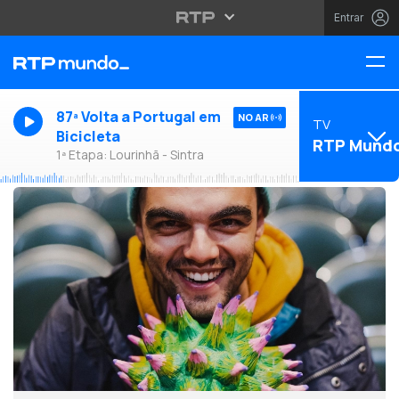
Entrar
87ª Volta a Portugal em
NO AR
TV
Bicicleta
RTP Mund
1ª Etapa: Lourinhã - Sintra