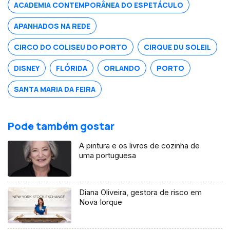
ACADEMIA CONTEMPORÂNEA DO ESPETÁCULO
engenharia e gestão industrial.
APANHADOS NA REDE
CIRCO DO COLISEU DO PORTO
CIRQUE DU SOLEIL
DISNEY
FLÓRIDA
ORLANDO
PORTO
SANTA MARIA DA FEIRA
Pode também gostar
A pintura e os livros de cozinha de
uma portuguesa
Diana Oliveira, gestora de risco em
Nova Iorque