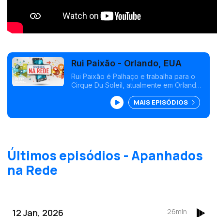
Rui Paixão - Orlando, EUA
Rui Paixão é Palhaço e trabalha para o
Cirque Du Soleil, atualmente em Orlando,
na Flórida.
MAIS EPISÓDIOS
Últimos episódios - Apanhados
na Rede
12 Jan, 2026
26min