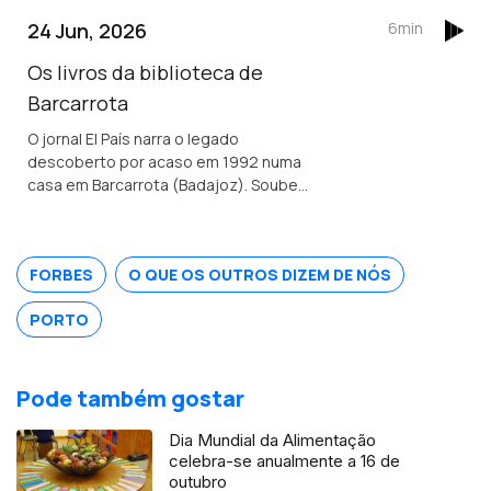
24 Jun, 2026
6min
Os livros da biblioteca de
Barcarrota
O jornal El País narra o legado
descoberto por acaso em 1992 numa
casa em Barcarrota (Badajoz). Soube-
se que os livros foram escondidos no
séc. XVI por um nobre português tido
como ímpio e sodomita pela Inquisição.
FORBES
O QUE OS OUTROS DIZEM DE NÓS
PORTO
Pode também gostar
Dia Mundial da Alimentação
celebra-se anualmente a 16 de
outubro