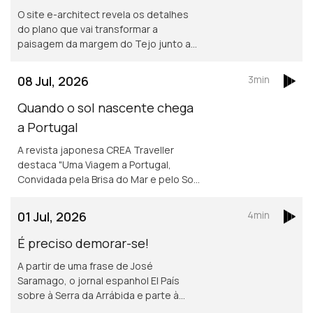
O site e-architect revela os detalhes
do plano que vai transformar a
paisagem da margem do Tejo junto a
Marvila e ao Beato.
08 Jul, 2026
3min
Quando o sol nascente chega
a Portugal
A revista japonesa CREA Traveller
destaca "Uma Viagem a Portugal,
Convidada pela Brisa do Mar e pelo Sol",
um convite aos leitores a descobrirem
várias regiões do país, destacando a
01 Jul, 2026
4min
cultura, a história e a gastronomia.
É preciso demorar-se!
A partir de uma frase de José
Saramago, o jornal espanhol El País
sobre à Serra da Arrábida e parte à
descoberta de Setúbal.