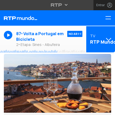
Entrar
87ª Volta a Portugal em
NO AR
TV
Bicicleta
RTP Mund
2ª Etapa: Sines - Albufeira