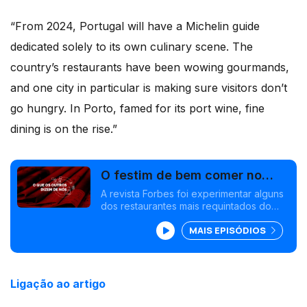
“From 2024, Portugal will have a Michelin guide
dedicated solely to its own culinary scene. The
country’s restaurants have been wowing gourmands,
and one city in particular is making sure visitors don’t
go hungry. In Porto, famed for its port wine, fine
dining is on the rise.”
O festim de bem comer no
Porto
A revista Forbes foi experimentar alguns
dos restaurantes mais requintados do
Porto.
MAIS EPISÓDIOS
Ligação ao artigo