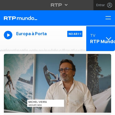
Entrar
Europa à Porta
NO AR
TV
RTP Mund