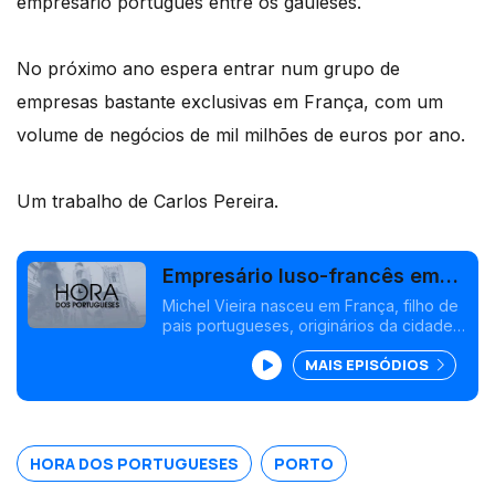
empresário português entre os gauleses.
No próximo ano espera entrar num grupo de
empresas bastante exclusivas em França, com um
volume de negócios de mil milhões de euros por ano.
Um trabalho de Carlos Pereira.
Empresário luso-francês em
grupo restrito
Michel Vieira nasceu em França, filho de
pais portugueses, originários da cidade
do Porto, e é praticamente
MAIS EPISÓDIOS
desconhecido da comunidades
portuguesa em França, mas é
provavelmente o maior empresário
português entre os gauleses.
HORA DOS PORTUGUESES
PORTO