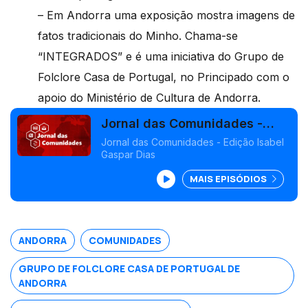
–
Em Andorra uma
exposição mostra imagens de
fatos tradicionais do Minho. Chama-se
“INTEGRADOS” e é uma iniciativa do Grupo de
Folclore Casa de Portugal, no Principado com o
apoio do Ministério de Cultura de Andorra.
Jornal das Comunidades -
Edição Isabel Gaspar Dias
Jornal das Comunidades - Edição Isabel
Gaspar Dias
MAIS EPISÓDIOS
ANDORRA
COMUNIDADES
GRUPO DE FOLCLORE CASA DE PORTUGAL DE
ANDORRA