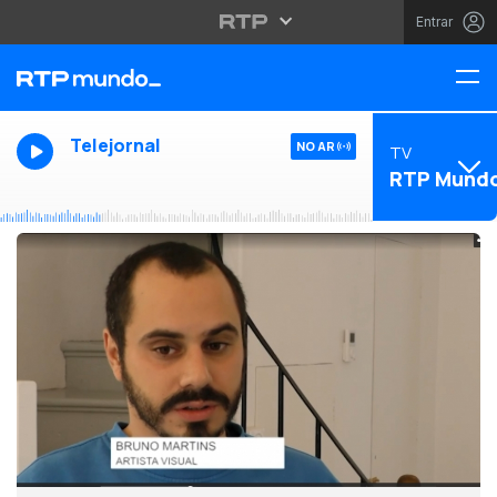
Entrar
Telejornal
NO AR
TV
RTP Mund