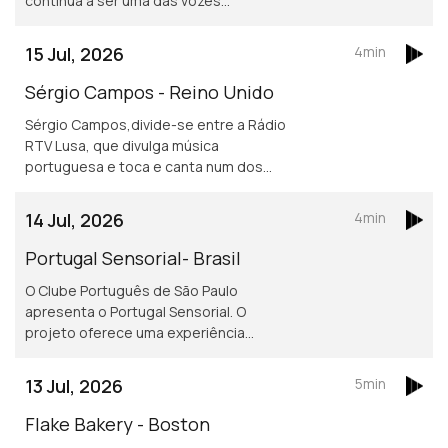
continua a ser uma das vozes
portuguesas mais reconhecidas do
jornalismo desportivo, nos países da
15 Jul, 2026
4min
lusofonia.
Sérgio Campos - Reino Unido
Sérgio Campos,divide-se entre a Rádio
RTV Lusa, que divulga música
portuguesa e toca e canta num dos
mais conhecidos restaurantes
portugueses em Londres.
14 Jul, 2026
4min
Portugal Sensorial- Brasil
O Clube Português de São Paulo
apresenta o Portugal Sensorial. O
projeto oferece uma experiência
imersiva completa, combinando
exposição histórica, alta gastronomia
13 Jul, 2026
5min
e um show audiovisual tecnológico.
Flake Bakery - Boston