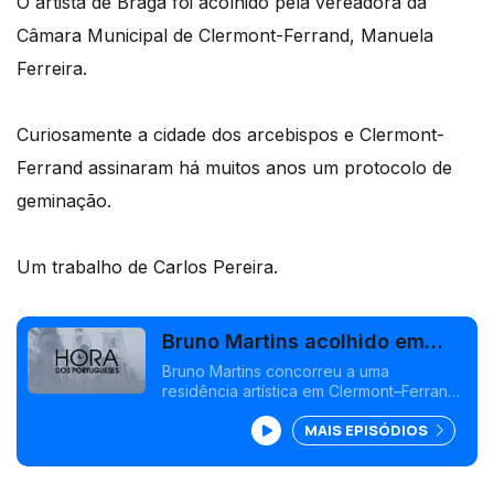
O artista de Braga foi acolhido pela vereadora da
Câmara Municipal de Clermont-Ferrand, Manuela
Ferreira.
Curiosamente a cidade dos arcebispos e Clermont-
Ferrand assinaram há muitos anos um protocolo de
geminação.
Um trabalho de Carlos Pereira.
Bruno Martins acolhido em
Clermont-Ferrand
Bruno Martins concorreu a uma
residência artística em Clermont–Ferrand,
em França, no quadro da rede mundial
MAIS EPISÓDIOS
de cidades Michelin.<br /> O artista de
Braga foi acolhido pela vereadora da
Câmara Municipal de Clermont-Ferrand,
Manuela Ferreira.<br />