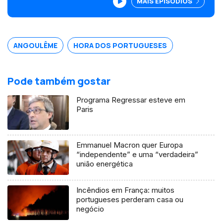
MAIS EPISÓDIOS
toda a Europa devido ao festival anual
de Banda Desenhada que realiza. É
ilustradora e acaba de editar nas
edições Barbacan, a sua primeira banda
desenhada, Borboleta.<br />
ANGOULÊME
HORA DOS PORTUGUESES
Pode também gostar
Programa Regressar esteve em
Paris
Emmanuel Macron quer Europa
“independente” e uma “verdadeira”
união energética
Incêndios em França: muitos
portugueses perderam casa ou
negócio