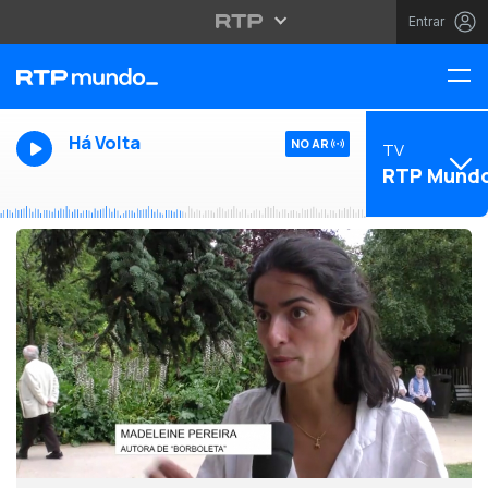
Entrar
Há Volta
NO AR
TV
RTP Mund