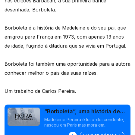
nas edições Barbacan, a sua primeira banda
desenhada, Borboleta.
Borboleta é a história de Madeleine e do seu pai, que
emigrou para França em 1973, com apenas 13 anos
de idade, fugindo à ditadura que se vivia em Portugal.
Borboleta foi também uma oportunidade para a autora
conhecer melhor o país das suas raízes.
Um trabalho de Carlos Pereira.
“Borboleta”, uma história de
emigração em França
Madeleine Pereira é luso-descendente,
nasceu em Paris mas mora em
Angoulême, uma cidade conhecida em