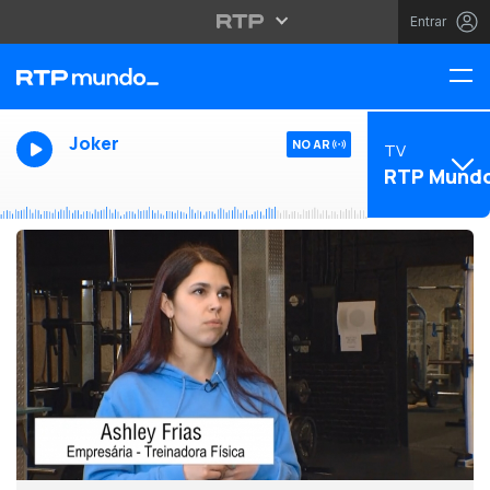
Entrar
Joker
NO AR
TV
RTP Mund