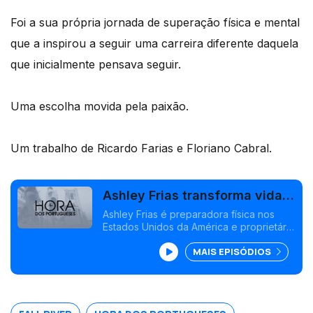
Foi a sua própria jornada de superação física e mental
que a inspirou a seguir uma carreira diferente daquela
que inicialmente pensava seguir.
Uma escolha movida pela paixão.
Um trabalho de Ricardo Farias e Floriano Cabral.
Ashley Frias transforma vidas
nos Estados Unidos
Ashley Frias é preparadora física nos
Estados Unidos da América e proprietária
do seu próprio ginásio em Fall River
MAIS EPISÓDIOS
onde transforma a vida de dezenas de
pessoas.