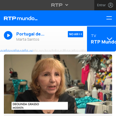
Entrar
Portugal de...
NO AR
TV
Marta Santos
RTP Mund