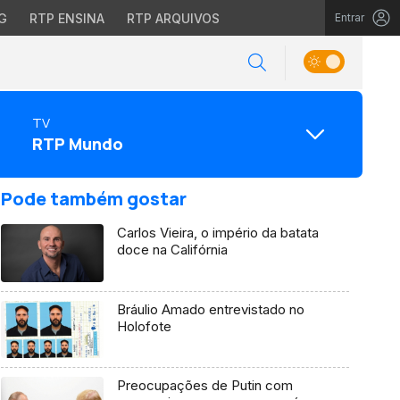
G
RTP ENSINA
RTP ARQUIVOS
Entrar
TV
RTP Mundo
Pode também gostar
Carlos Vieira, o império da batata
doce na Califórnia
Bráulio Amado entrevistado no
Holofote
Preocupações de Putin com