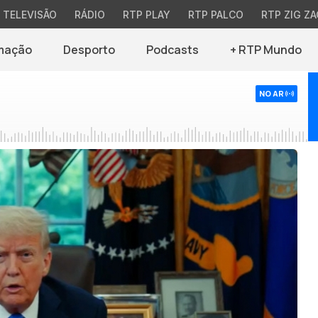
TELEVISÃO
RÁDIO
RTP PLAY
RTP PALCO
RTP ZIG ZA
mação
Desporto
Podcasts
+ RTP Mundo
NO AR