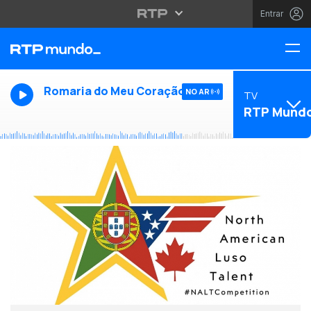
Entrar
Romaria do Meu Coração
NO AR
TV
RTP Mund