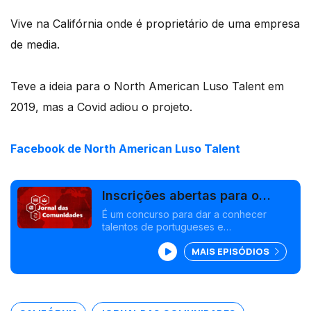
Vive na Califórnia onde é proprietário de uma empresa
de media.
Teve a ideia para o North American Luso Talent em
2019, mas a Covid adiou o projeto.
Facebook de North American Luso Talent
Inscrições abertas para o
North American Luso Talent
É um concurso para dar a conhecer
talentos de portugueses e
lusodescendentes na América do norte.
MAIS EPISÓDIOS
PSD quer menos impostos para
emigrantes reformados que voltem para
Portugal. Edição Isabel Gaspar Dias