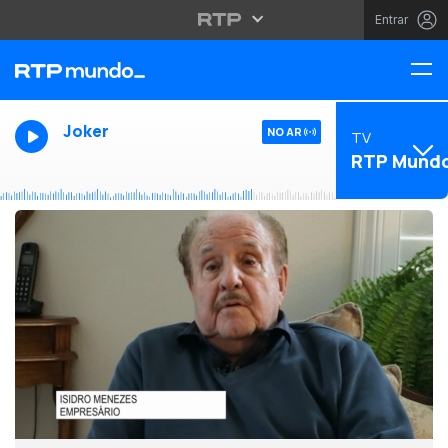
Entrar
Joker
NO AR
TV
RTP Mund