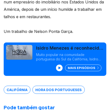
num empresário do imobiliário nos Estados Unidos da
América, depois de um início humilde a trabalhar em
talhos e em restaurantes.
Um trabalho de Nelson Ponta Garça.
Isidro Menezes é reconhecido
em Artesia
Muito popular na comunidade
portuguesa do Sul da Califórnia, Isidro
Menezes é reconhecido pelo seu
MAIS EPISÓDIOS
trabalho como presidente da Câmara
Municipal de Artesia.
CALIFÓRNIA
HORA DOS PORTUGUESES
Pode também gostar