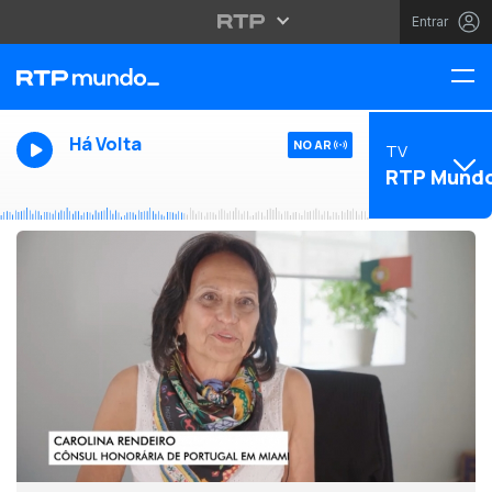
Entrar
Há Volta
NO AR
TV
RTP Mund