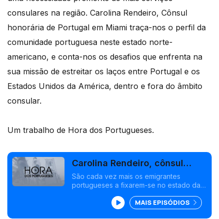
consulares na região. Carolina Rendeiro, Cônsul
honorária de Portugal em Miami traça-nos o perfil da
comunidade portuguesa neste estado norte-
americano, e conta-nos os desafios que enfrenta na
sua missão de estreitar os laços entre Portugal e os
Estados Unidos da América, dentro e fora do âmbito
consular.
Um trabalho de Hora dos Portugueses.
Carolina Rendeiro, cônsul
honorária em Miami
São cada vez mais os emigrantes
portugueses a fixarem-se no estado da
Flórida, o que tem levado a uma
MAIS EPISÓDIOS
necessidade premente de mais serviços
consulares na região.