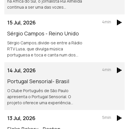
na África do Sul, o jornalista Rui Almeida
continua a ser uma das vozes
portuguesas mais reconhecidas do
jornalismo desportivo, nos países da
15 Jul, 2026
4min
lusofonia.
Sérgio Campos - Reino Unido
Sérgio Campos,divide-se entre a Rádio
RTV Lusa, que divulga música
portuguesa e toca e canta num dos
mais conhecidos restaurantes
portugueses em Londres.
14 Jul, 2026
4min
Portugal Sensorial- Brasil
O Clube Português de São Paulo
apresenta o Portugal Sensorial. O
projeto oferece uma experiência
imersiva completa, combinando
exposição histórica, alta gastronomia
13 Jul, 2026
5min
e um show audiovisual tecnológico.
Flake Bakery - Boston