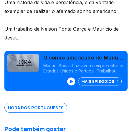
Uma história de vida e persistência, e da vontade
exemplar de realizar o afamado sonho americano.
Um trabalho de Nelson Ponta Garça e Maurício de
Jesus.
O sonho americano de Manuel
Sousa Paz
Manuel Sousa Paz viveu sempre entre os
Estados Unidos e Portugal. Trabalhou
como representante de uma
MAIS EPISÓDIOS
multinacional, o que lhe permitiu
conhecer praticamente todos os 50
estados dos Estados Unidos.
HORA DOS PORTUGUESES
Pode também gostar