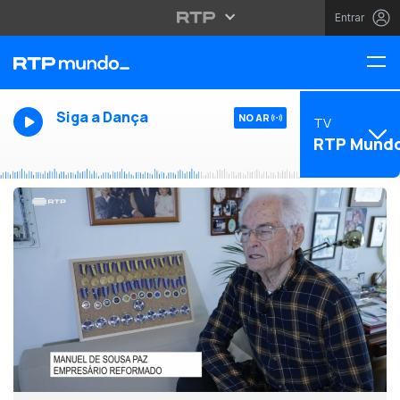
Entrar
Siga a Dança
NO AR
TV
RTP Mund