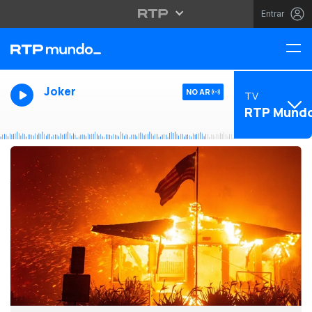
Entrar
Joker
NO AR
TV
RTP Mund