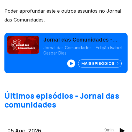
Poder aprofundar este e outros assuntos no Jornal
das Comunidades.
Jornal das Comunidades -
Edição Isabel Gaspar Dias
Jornal das Comunidades - Edição Isabel
Gaspar Dias
MAIS EPISÓDIOS
Últimos episódios - Jornal das
comunidades
05 Ago, 2026
9min