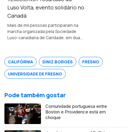
Luso Volta, evento solidário no
Canadá
Mais de mil pessoas participaram na
marcha organizada pela Sociedade
Luso-canadiana de Caridade, em duas
cidades próximas de Toronto. Foram
angariados mais de 300 mil dólares
canadianos (pouco mais de 200 mil
CALIFÓRNIA
DINIZ BORGES
FRESNO
euros).
UNIVERSIDADE DE FRESNO
Pode também gostar
Comunidade portuguesa entre
Boston e Providence está em
choque