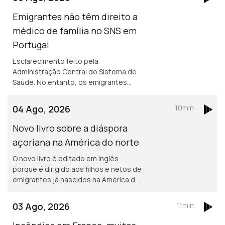
Emigrantes não têm direito a
médico de família no SNS em
Portugal
Esclarecimento feito pela
Administração Central do Sistema de
Saúde. No entanto, os emigrantes
podem recorrer ao Serviço Nacional de
Saúde, sem qualquer encargo.
04 Ago, 2026
10min
Novo livro sobre a diáspora
açoriana na América do norte
O novo livro é editado em inglês
porque é dirigido aos filhos e netos de
emigrantes já nascidos na América do
norte. Portuguesa na região de
Bordéus teve de deixar a sua casa
03 Ago, 2026
11min
durante uma semana, por causa dos
incêndios.