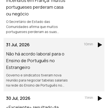
Incêndios em França: muitos
portugueses perderam casa
ou negócio
O Secretário de Estado das
Comunidades afirma que muitos
portugueses perderam as suas
propriedades em França, mas acredita
que os seguros vão cobrir os
31 Jul, 2026
10min
prejuizos.
Não há acordo laboral para o
Ensino de Português no
Estrangeiro
Governo e sindicatos tiveram nova
reunião para negociar tabelas salariais
na rede do Ensino de Português no
Estrangeiro, mas ainda não houve
acordo. Encontro Europeu de Jovens
30 Jul, 2026
11min
Lusos e Lusófonos na Covilhã.
«Excelente» resultado da