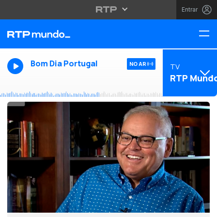
Entrar
Bom Dia Portugal
NO AR
TV
RTP Mund