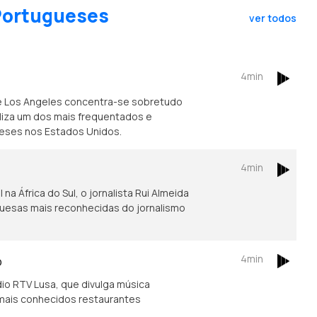
 Portugueses
ver todos
4min
e Los Angeles concentra-se sobretudo
caliza um dos mais frequentados e
ueses nos Estados Unidos.
4min
na África do Sul, o jornalista Rui Almeida
guesas mais reconhecidas do jornalismo
4min
o
io RTV Lusa, que divulga música
mais conhecidos restaurantes