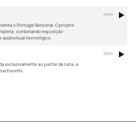
4min
enta o Portugal Sensorial. O projeto
ompleta, combinando exposição
w audiovisual tecnológico.
5min
a exclusivamente ao pastel de nata, a
ssachusetts.