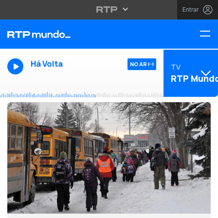
Entrar
Há Volta
NO AR
TV
RTP Mund