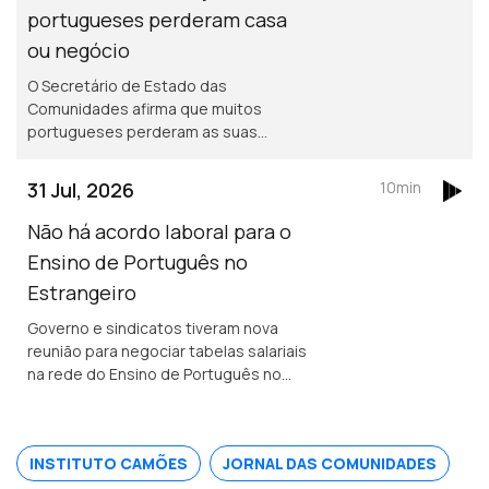
portugueses perderam casa
ou negócio
O Secretário de Estado das
Comunidades afirma que muitos
portugueses perderam as suas
propriedades em França, mas acredita
que os seguros vão cobrir os
31 Jul, 2026
10min
prejuizos.
Não há acordo laboral para o
Ensino de Português no
Estrangeiro
Governo e sindicatos tiveram nova
reunião para negociar tabelas salariais
na rede do Ensino de Português no
Estrangeiro, mas ainda não houve
acordo. Encontro Europeu de Jovens
Lusos e Lusófonos na Covilhã.
INSTITUTO CAMÕES
JORNAL DAS COMUNIDADES