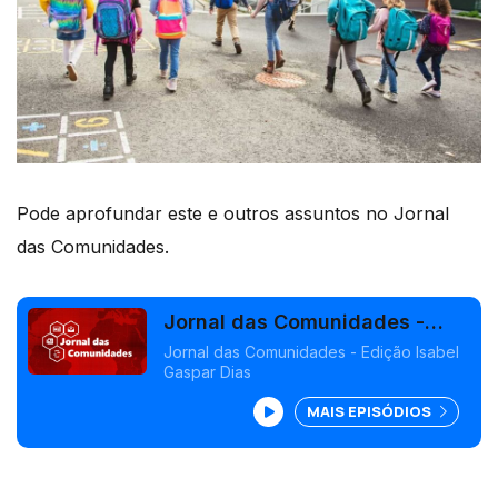
Pode aprofundar este e outros assuntos no Jornal
das Comunidades.
Jornal das Comunidades -
Edição Isabel Gaspar Dias
Jornal das Comunidades - Edição Isabel
Gaspar Dias
MAIS EPISÓDIOS