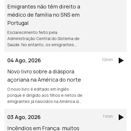
Emigrantes não têm direito a
médico de família no SNS em
Portugal
Esclarecimento feito pela
Administração Central do Sistema de
Saúde. No entanto, os emigrantes
podem recorrer ao Serviço Nacional de
Saúde, sem qualquer encargo.
04 Ago, 2026
10min
Novo livro sobre a diáspora
açoriana na América do norte
O novo livro é editado em inglês
porque é dirigido aos filhos e netos de
emigrantes já nascidos na América do
norte. Portuguesa na região de
Bordéus teve de deixar a sua casa
03 Ago, 2026
11min
durante uma semana, por causa dos
incêndios.
Incêndios em França: muitos